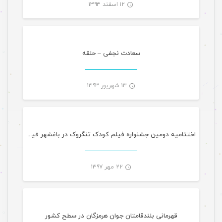
۱۲ اسفند ۱۳۹۳
تازه های هرمزگانی
-
سعادت نجفی – حلقه
۱۳ شهریور ۱۳۹۳
مقالات گالری تصاویر
-
اختتامیه دومین جشنواره فیلم کودک تنگروک در باغشهر فین + تصویری
۲۲ مهر ۱۳۹۷
ورزشی
-
قهرمانی بلندقامتان جوان هرمزگان در سطح کشور