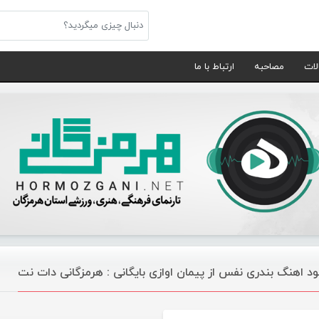
لات
مصاحبه
ارتباط با ما
لود اهنگ بندری نفس از پیمان اوازی بایگانی : هرمزگانی دات نت
موسیقی