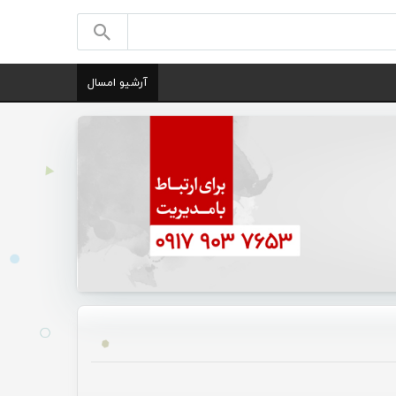
آرشیو امسال