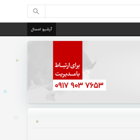
آرشیو امسال