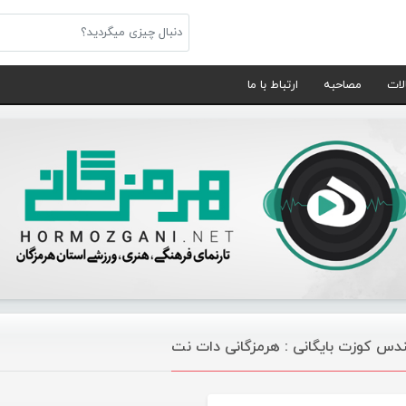
لات
مصاحبه
ارتباط با ما
دس کوزت بایگانی : هرمزگانی دات نت
موسیقی