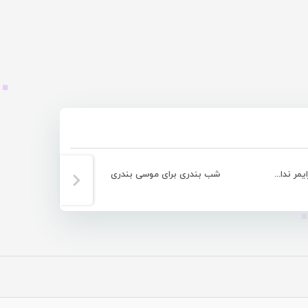
رونمایی از مجموعه شعر “شانه هایم آلزایمر ندارند” از مرضیه برمال+تصویری
شب بندری برای موسی بندری