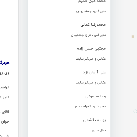
محمدامین حکیم
مدیر فنی، برنامه نویس
محمدرضا کمالی
مدیر فنی ، طراح ، پشتیبان
مجتبی حسن زاده
عکاس و خبرنگار سایت
هرمزگ
علی آرمان نژاد
وی رو
عکاس و خبرنگار سایت
رضا محمودی
«لیوا» 
مدیریت رسانه رادیو بندر
آقای ش
یوسف قشمی
جوان ب
فعال هنری
شهرت ق