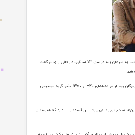
، «ابراهیم شهدوستی» خواننده هرمزگانی روز جمعه نهم آذرماه به دلیل ابتلا به سرطان ریه در سن ۷۳ سالگی، دار فانی را وداع گفت.
 شد.
ابراهیم شهدوستی زاده سال ۱۳۳۰ خورشیدی، ترانه‌سرا، آهنگساز، خواننده و نوازنده اهل هرمزگان بود. او در دهه‌های ۱۳۴۰ و ۱۳۵۰ عضو گروه موسیقی
ن»، «مرد جنوبی»، «پری‌زاد شهر قصه» و … دارد که هنرمندان
ده ایرانی پیش از انقلاب، آن را دوباره‌خوانی کرد. این قطعه