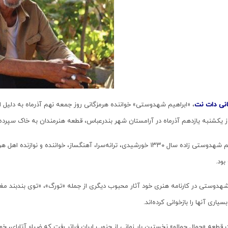
انی دات نت
ز یکشنبه یازدهم آذرماه در آرامستان شهر بندرعباس، قطعه هنرمندان به خاک سپرده
بود.
هدوستی در کارنامه هنری خود آثار محبوب دیگری از جمله «تورگ»، «توی بندبند مغو
سیاری آنها را بازخوانی کرده‌اند.
طعه «جمال جمالو» نخستین بار زمانی از جنوب ایران فراتر رفت که ضیاء آتابای، خوانن