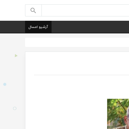
آرشیو امسال