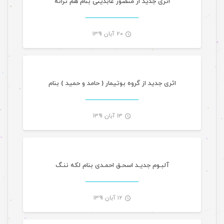
اثری جدید از منصور عابدینی بنام هم ترانه
۲۰ آبان ۱۳۹۱
-
اثری جدید از گروه بوتیمار ( حامد و حمید ) بنام
۱۳ آبان ۱۳۹۱
-
آلبـوم جدیـد اسحـق احمـدی بنام لکه ننـگ
۱۲ آبان ۱۳۹۱