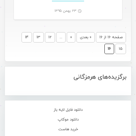
۲۳ بهمن ۱۳۹۵
-
صفحه 16 از 16
« بعدی
«
...
12
13
14
16
15
برگزیده‌های هرمزگانی
دانلود فایل لایه باز
دانلود موکاپ
خرید هاست