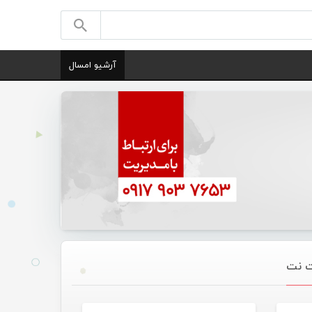
آرشیو امسال
یقی
موسیقی تازه های هرمزگانی