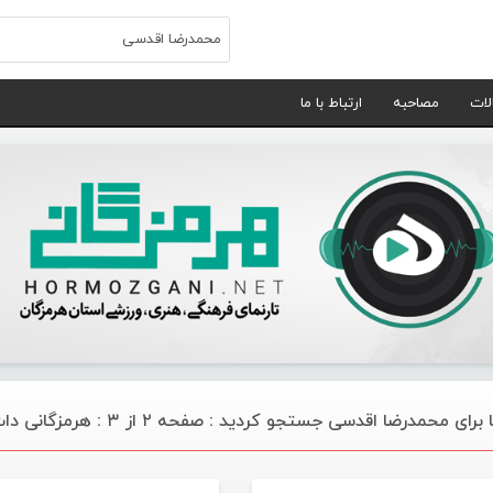
لات
مصاحبه
ارتباط با ما
رای محمدرضا اقدسی جستجو کردید : صفحه ۲ از ۳ : هرمزگانی دات نت
مقالات
موس