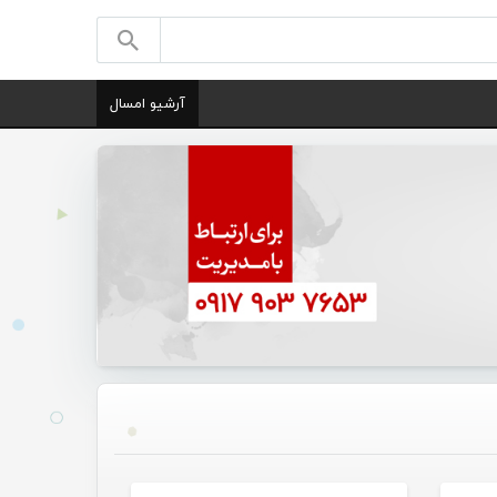
آرشیو امسال
گانی
تازه های هرمزگانی