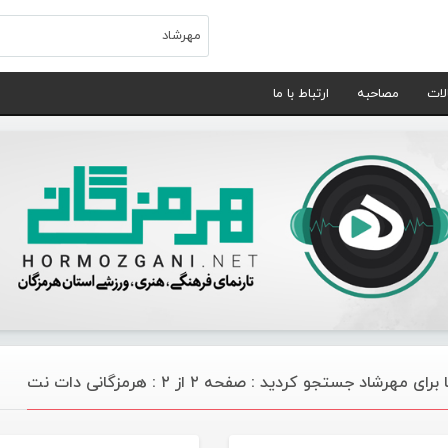
لات
مصاحبه
ارتباط با ما
رای مهرشاد جستجو کردید : صفحه ۲ از ۲ : هرمزگانی دات نت
موسیقی
موسیقی تازه های هرمز