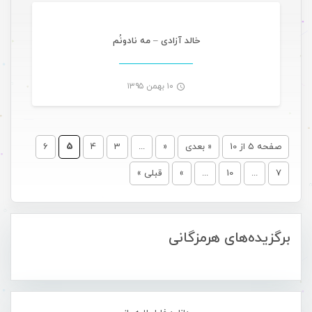
-
خالد آزادی – مه نادونُم
۱۰ بهمن ۱۳۹۵
-
صفحه 5 از 10
« بعدی
«
...
3
4
5
6
7
...
10
...
»
قبلی »
برگزیده‌های هرمزگانی