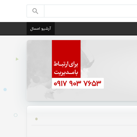
آرشیو امسال