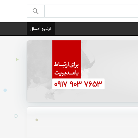
آرشیو امسال