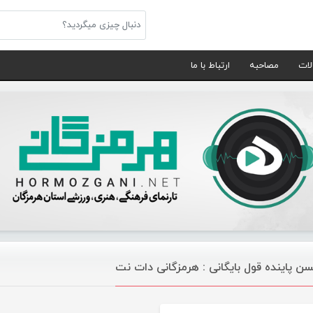
لات
مصاحبه
ارتباط با ما
ن پاینده قول بایگانی : هرمزگانی دات نت
موسیقی