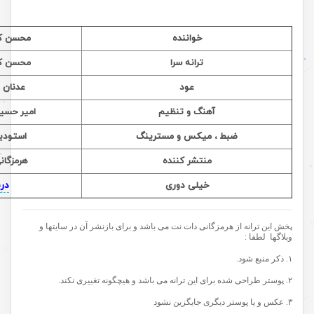
خواننده
محسن کن
ترانه سرا
محسن کن
عود
عدنان 
آهنگ و تنظیم
امیر حسی
ضبط ، میکس و مسترینگ
استودیو
منتشر کننده
هرمزگان
خیلی دوری
در
پخش این ترانه از هرمزگانی دات نت می باشد و برای بازنشر آن در سایتها و
وبلاگها لطفا :
۱. ذکر منبع شود.
۲. پوستر طراحی شده برای این ترانه می باشد و هیچگونه تغییری نکند.
۳. عکس و یا پوستر دیگری جایگزین نشود