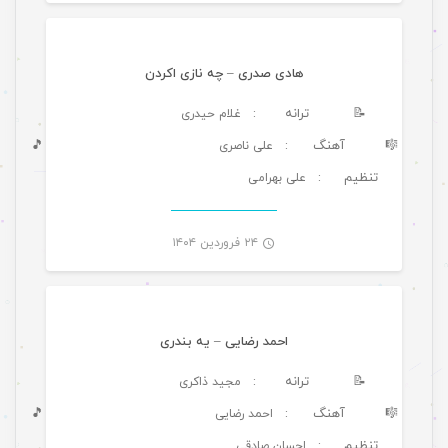
هادی صدری – چه نازی اکردن
📝
ترانه
: غلام حیدری
🎼
آهنگ
🎵
: علی ناصری
تنظیم
: علی بهرامی
-
۲۴ فروردین ۱۴۰۴
موسیقی ویژه ها
احمد رضایی – یه بندری
📝
ترانه
: مجید ذاکری
🎼
آهنگ
🎵
: احمد رضایی
تنظیم
: احسان صادقی