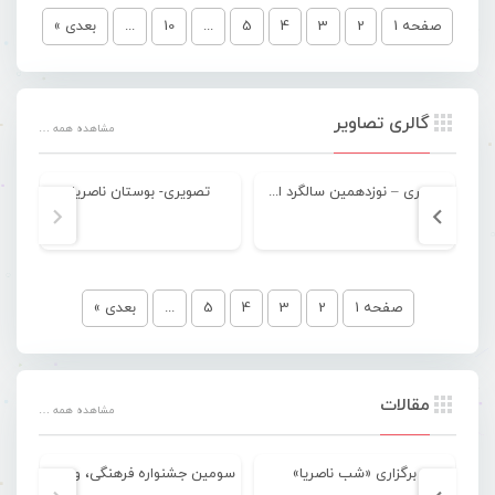
صفحه 1
2
3
4
5
...
10
...
بعدی »
گالری تصاویر
مشاهده همه …
تصویری – نوزدهمین سالگرد اسطوره موسیقی جنوب “ناصریا”
تصویری- بوستان ناصریا
صفحه 1
2
3
4
5
...
بعدی »
مقالات
مشاهده همه …
برگزاری «شب ناصریا»
سومین جشنواره فرهنگی‌، ورزشی و گردشگری خواجه عطا
برگ