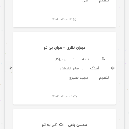
تنظیم
: امی
-
۱۷ مرداد ۱۴۰۴
موسیقی
مهران نظری – هوای بی تو
📝
ترانه
: علی برزکار
🎼
آهنگ
🎵
: صابر آرامباش
تنظیم
: مجید نصیری
-
۰۹ مرداد ۱۴۰۴
موسیقی ویژه ها
محسن باغی – الله اکبر به تو