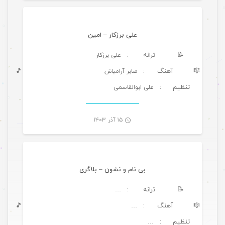
علی برزکار – امین
📝
ترانه
: علی برزکار
🎼
آهنگ
🎵
: صابر آرامباش
تنظیم
: علی ابوالقاسمی
-
۱۵ آذر ۱۴۰۳
موسیقی
بی‌ نام و نشون – بلاگری
📝
ترانه
: …
🎼
آهنگ
🎵
: …
تنظیم
: …