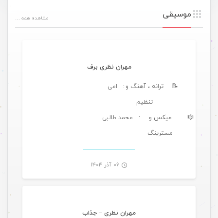
موسیقی
مشاهده همه …
موسیقی تازه های هرمزگانی
مهران نظری برف
📝
ترانه ، آهنگ و
: امی
تنظیم
🎼
میکس و
: محمد طالبی
مسترینگ
-
۰۶ آذر ۱۴۰۴
موسیقی
مهران نظری – جذاب