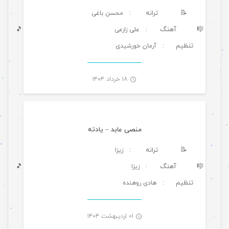
📝
ترانه
: محسن باغی
🎼
آهنگ
🎵
: علی زارعی
تنظیم
: آرمان خورشیدی
-
۱۸ خرداد ۱۴۰۴
موسیقی
منصی عابد – یادته
📝
ترانه
: زیزا
🎼
آهنگ
🎵
: زیزا
تنظیم
: هادی روهنده
-
۰۱ اردیبهشت ۱۴۰۴
موسیقی ویژه ها