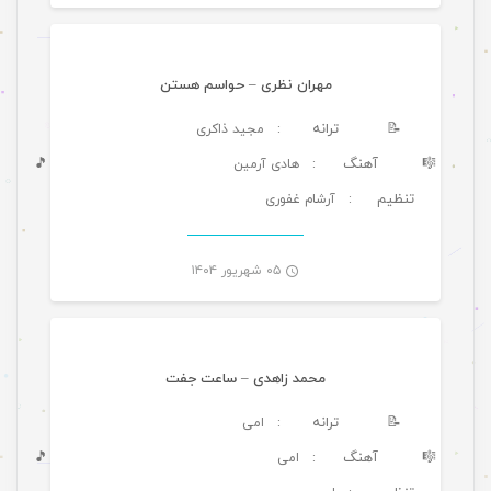
مهران نظری – حواسم هستن
📝
ترانه
: مجید ذاکری
🎼
آهنگ
🎵
: هادی آرمین
تنظیم
: آرشام غفوری
-
۰۵ شهریور ۱۴۰۴
موسیقی ویژه ها
محمد زاهدی – ساعت جفت
📝
ترانه
: امی
🎼
آهنگ
🎵
: امی