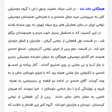
هرمزگانی دات نت
– در شب میلاد حضرت رسول ( ص ) گروه موسیقی
کایر به سرپرستی سید جمال محمدی و با هنرنمایی هنرمندان موسیقی
نواحی ایران در سالن همایش های برج میلاد تهران به روی صحنه رفتند
.
در این کنسرت که با استقبال بسیار خوب مردم و هنردوستان برگزار
شد ، در قسمت اول قطعاتی از نواحی گیلان ، مازندران و شمال خراسان
اجرا شد . در قسمت دوم پس از اجرای نواحی آذربایجان ، اسحق احمدی
هنرمند نام آشنای موسیقی هرمزگان به عنوان نماینده موسیقی بندری
با ساز کـــَرا و نی جفتی بر روی استیج آمدند . آغاز برنامه ی اسحـــق
احمدی با تکنوازی ساز جفتی همراه بود که با اجرای خوبشان سالن را به
وجد آوردند. آقای احمدی در ادامه دو قطعه ی بندرعباسی به همراه
شروه و نوازندگی کــَرا ( ساز ابداعی خودشان ) اجرا نمودند که هیجان
خاصی به حضار داخل سالن دادند . پس از آن قطعاتی از نواحی
کردستان ، لرستان و مازندران اجرا شد . گروه کایر این افتخار را داشت که