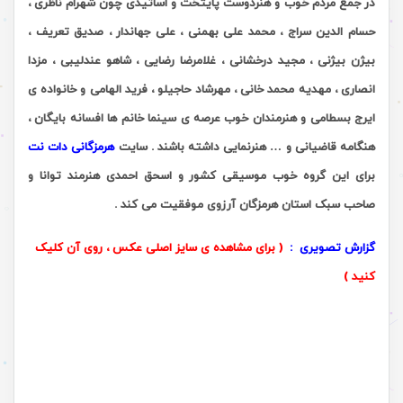
در جمع مردم خوب و هنردوست پایتخت و اساتیدی چون شهرام ناظری ،
حسام الدین سراج ، محمد علی بهمنی ، علی جهاندار ، صدیق تعریف ،
بیژن بیژنی ، مجید درخشانی ، غلامرضا رضایی ، شاهو عندلیبی ، مزدا
انصاری ، مهدیه محمد خانی ، مهرشاد حاجیلو ، فرید الهامی و خانواده ی
ایرج بسطامی و هنرمندان خوب عرصه ی سینما خانم ها افسانه بایگان ،
هنگامه قاضیانی و … هنرنمایی داشته باشند . سایت
هرمزگانی دات نت
برای این گروه خوب موسیقی کشور و اسحق احمدی هنرمند توانا و
صاحب سبک استان هرمزگان آرزوی موفقیت می کند .
گزارش تصویری :
( برای مشاهده ی سایز اصلی عکس ، روی آن کلیک
کنید )