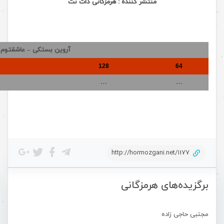
منتشر کننده :
هرمزگانی دات نت
آروین بستکی – عاشقتوم
128
64
…
…
http://hormozgani.net/1177
برگزیده‌های هرمزگانی
مجتبی حاجی زاده