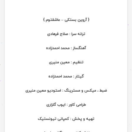
{ آروین بستکی – عاشقتوم }
ترانه سرا :
صلاح فرهادی
آهنگساز :
محمد احمدزاده
تنظیم :
معین منیری
گیتار :
محمد احمدزاده
ضبط ، میکس و مسترینگ :
استودیو معین منیری
طراحی کاور :
ایوب گلزاری
تهیه و پخش :
کمپانی تیونستیک