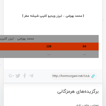
{ محمد بهرامی – تیزر ویدیو کلیپ شیشه عطر }
محمد بهرامی – تیزر کلیپ
128
64
…
…
http://hormozgani.net/1185
برگزیده‌های هرمزگانی
مجتبی حاجی زاده