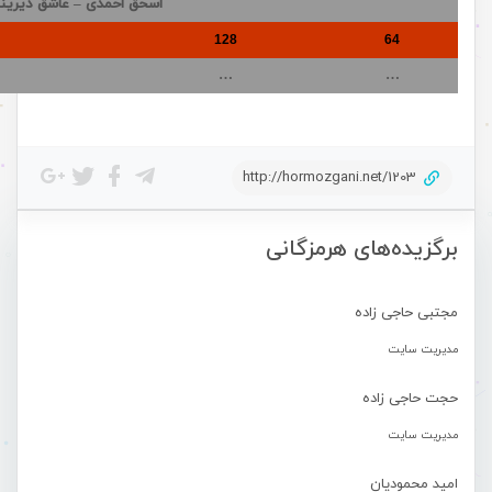
اسحق احمدی – عاشق دیرین
128
64
…
…
http://hormozgani.net/1203
برگزیده‌های هرمزگانی
مجتبی حاجی زاده
مدیریت سایت
حجت حاجی زاده
مدیریت سایت
امید محمودیان