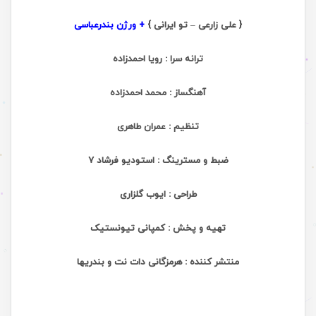
{ علی زارعی – تو ایرانی }
+ ورژن بندرعباسی
ترانه سرا : رویا احمدزاده
آهنگساز : محمد احمدزاده
تنظیم : عمران طاهری
ضبط و مسترینگ : استودیو فرشاد
7
طراحی : ایوب گلزاری
تهیه و پخش : کمپانی تیونستیک
منتشر کننده : هرمزگانی دات نت و بندریها