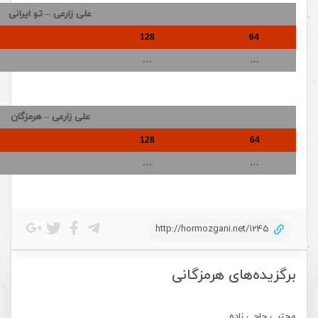
علی زارعی – تو ایرانی
128
64
…
…
علی زارعی – هرمزگان
128
64
…
…
http://hormozgani.net/1245
برگزیده‌های هرمزگانی
مجتبی حاجی زاده