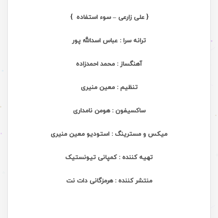
{ علی زارعی – سوء استفاده }
ترانه سرا : عباس اسدالله پور
آهنگساز : محمد احمدزاده
تنظیم : معین منیری
ساکسیفون : هومن نامداری
میکس و مسترینگ : استودیو معین منیری
تهیه کننده : کمپانی تیونستیک
منتشر کننده : هرمزگانی دات نت