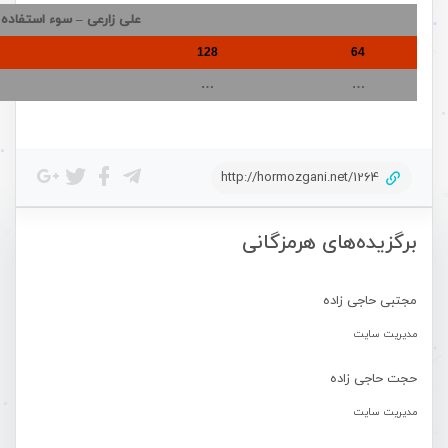
علی زارعی – سوء استفاده
128
64
…
…
http://hormozgani.net/1264
برگزیده‌های هرمزگانی
مجتبی حاجی زاده
مدیریت سایت
حجت حاجی زاده
مدیریت سایت