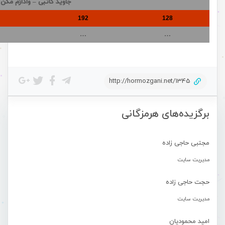
جاوید کاتبی – وادارُم مکن
192
128
…
…
http://hormozgani.net/1345
برگزیده‌های هرمزگانی
مجتبی حاجی زاده
مدیریت سایت
حجت حاجی زاده
مدیریت سایت
امید محمودیان