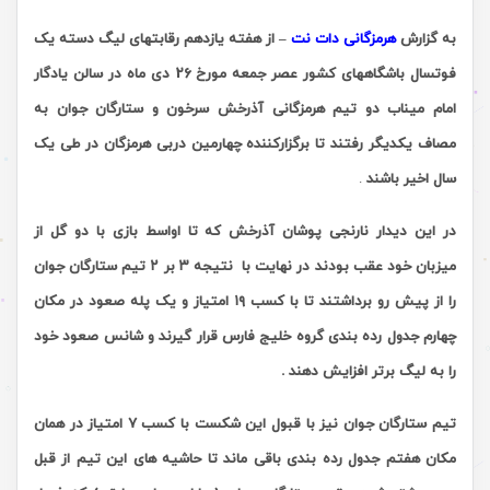
به گزارش
هرمزگانی دات نت
–
از هفته
یازدهم
رقابتهای لیگ دسته یک
فوتسال باشگاههای کشور عصر جمعه مورخ 26 دی ماه در سالن یادگار
امام میناب دو تیم هرمزگانی آذرخش سرخون و ستارگان جوان به
مصاف یکدیگر رفتند تا برگزارکننده چهارمین دربی هرمزگان در طی یک
سال اخیر باشند
.
در این دیدار نارنجی پوشان آذرخش که تا اواسط بازی با دو گل از
میزبان خود عقب بودند در نهایت با
نتیجه ۳ بر ۲ تیم ستارگان جوان
را از پیش رو برداشتند تا با کسب ۱۹ امتیاز و یک پله صعود در مکان
چهارم جدول رده بندی گروه خلیج فارس قرار گیرند و شانس صعود خود
را به لیگ برتر افزایش دهند .
تیم ستارگان جوان نیز با قبول این شکست با کسب ۷ امتیاز در همان
مکان هفتم جدول رده بندی باقی ماند تا حاشیه های این تیم از قبل