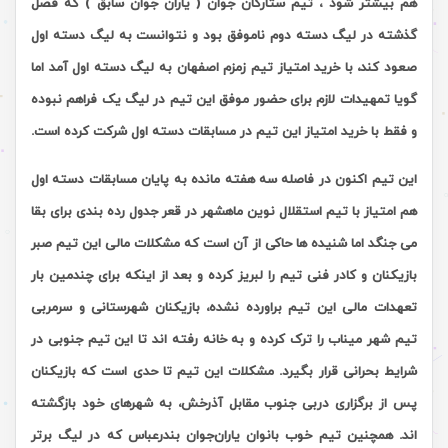
هم بیشتر شود ، تیم ستارگان جوان ( یاران جوان سابق ) که فصل
گذشته در لیگ دسته دوم ناموفق بود و نتوانست به لیگ دسته اول
صعود کند، با خرید امتیاز تیم زمزم اصفهان به لیگ دسته اول آمد اما
گویا تمهیدات لازم برای حضور موفق این تیم در لیگ یک فراهم نبوده
و فقط با خرید امتیاز این تیم در مسابقات دسته اول شرکت کرده است
.
این تیم اکنون در فاصله سه هفته مانده به پایان مسابقات دسته اول
هم امتیاز با تیم استقلال نوین ماهشهر در قعر جدول رده بندی برای بقا
می جنگد اما شنیده ها حاکی از آن است که مشکلات مالی این تیم صبر
بازیکنان و کادر فنی تیم را لبریز کرده و بعد از اینکه برای چندمین بار
تعهدات مالی این تیم براورده نشده، بازیکنان شهرستانی و سرمربی
تیم شهر میناب را ترک کرده و به خانه رفته اند تا این تیم جنوبی در
شرایط بحرانی قرار بگیرد. مشکلات این تیم تا حدی است که بازیکنان
پس از برگزاری دربی جنوب مقابل آذرخش، به شهرهای خود بازگشته
اند. همچنین تیم خوب بانوان یاران‌‌جوان بندرعباس که در لیگ برتر