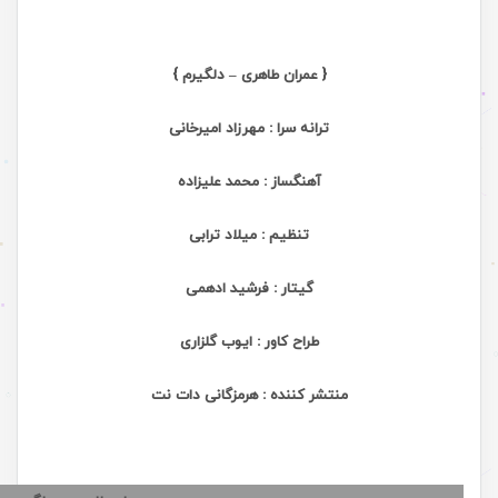
{ عمران طاهری – دلگیرم }
ترانه سرا : مهرزاد امیرخانی
آهنگساز : محمد علیزاده
تنظیم : میلاد ترابی
گیتار : فرشید ادهمی
طراح کاور : ایوب گلزاری
منتشر کننده : هرمزگانی دات نت