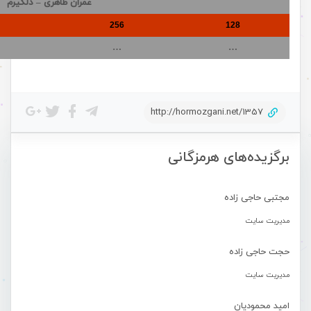
عمران طاهری – دلگیرم
256
128
…
…
http://hormozgani.net/1357
برگزیده‌های هرمزگانی
مجتبی حاجی زاده
مدیریت سایت
حجت حاجی زاده
مدیریت سایت
امید محمودیان