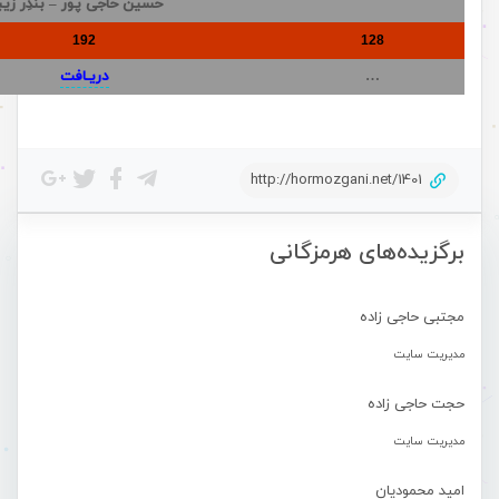
حسین حاجی پور – بندِر زیبا
192
128
…
دریـافت
http://hormozgani.net/1401
برگزیده‌های هرمزگانی
مجتبی حاجی زاده
مدیریت سایت
حجت حاجی زاده
مدیریت سایت
امید محمودیان