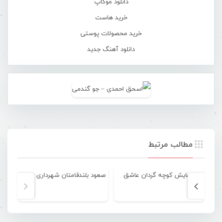
دانلود موکاپ
خرید هاست
خرید محصولات پوستی
دانلود آهنگ جدید
مطالب مرتبط
همایش کوچه گردان عاشق
صعود بلندقامتان شهرداری بندرعباس به لیگ برتر کشور
ر