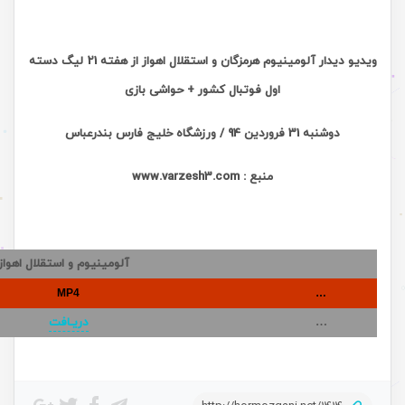
ویدیو دیدار آلومینیوم هرمزگان و استقلال اهواز از هفته 21 لیگ دسته
اول فوتبال کشور + حواشی بازی
دوشنبه 31 فروردین 94 / ورزشگاه خلیج فارس بندرعباس
منبع : www.varzesh3.com
آلومینیوم و استقلال اهواز
MP4
…
…
دریـافت