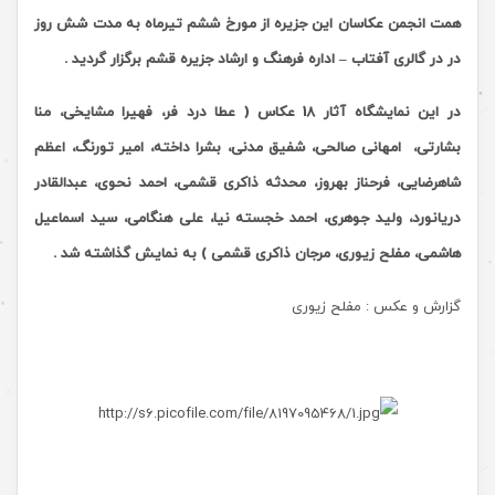
همت انجمن عکاسان این جزیره از مورخ ششم تیرماه به مدت شش روز
در
در گالری آفتاب – اداره فرهنگ و ارشاد جزیره قشم
برگزار گردید .
در این نمایشگاه آثار 18 عکاس (
عطا درد فر، فهیرا مشایخی، منا
بشارتی،
امهانی صالحی، شفیق مدنی، بشرا داخته، امیر تورنگ، اعظم
شاهرضایی، فرحناز بهروز، محدثه ذاکری قشمی،
احمد نحوی
، عبدالقادر
دریانورد، ولید جوهری،
احمد خجسته نیا
،
علی هنگامی، سید اسماعیل
هاشمی
،
مفلح زیوری، مرجان ذاکری قشمی
) به نمایش گذاشته شد
.
گزارش و عکس : مفلح زیوری