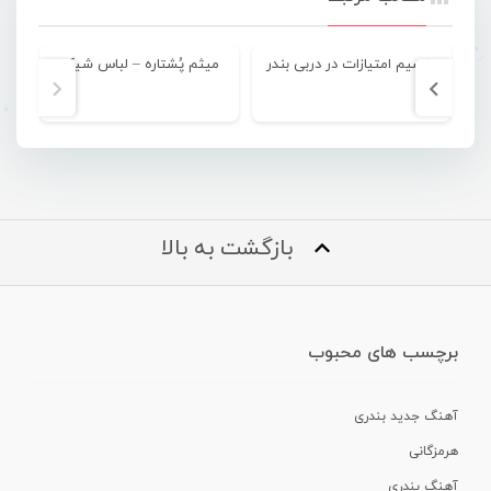
تقسیم امتیازات در دربی بندر
میثم پُشتاره – لباس شیک
بازگشت به بالا
برچسب های محبوب
آهنگ جدید بندری
هرمزگانی
آهنگ بندری