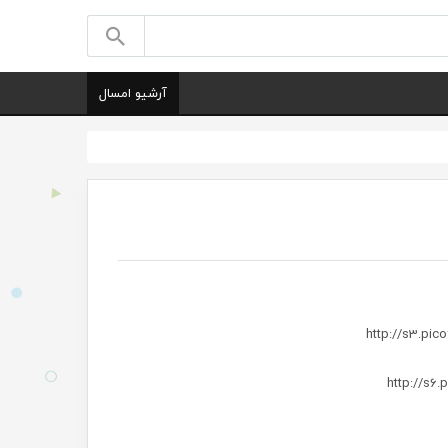
آرشیو امسال