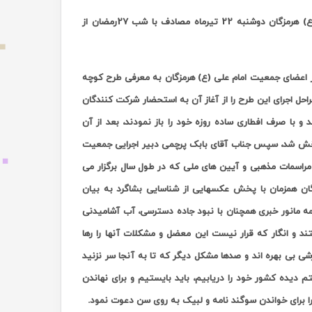
، همایش آیین کوچه گردان عاشق – جمعیت امام علی (ع) هرمزگان دوشنبه 22 تیرماه مصادف با شب 27رمضان از
 اعضای جمعیت امام علی (ع) هرمزگان به معرفی طرح کوچه
حل اجرای این طرح را از آغاز آن به استحضار شرکت کنندگان
و با صرف افطاری ساده روزه خود را باز نمودند، بعد از آن
 پخش شد، سپس جناب آقای بابک پرچمی دبیر اجرایی جمعیت
مراسمات مذهبی و آیین های ملی که در طول سال برگزار می
گان همزمان با پخش عکسهایی از شناسایی بشاگرد به بیان
مه مانور خبری همچنان با نبود جاده دسترسی، آب آشامیدنی
 و انگار که قرار نیست این معضل و مشکلات آنها را رها
زشی بی بهره اند و صدها مشکل دیگر که تا به آنجا سر نزنید
 دیده کشور خود را دریابیم، باید بایستیم و برای نهاندن
 را برای خواندن سوگند نامه و لبیک به روی سن دعوت نمود
.