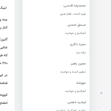
محمدرضا اقدسی
لبیک ر
تهیه کننده ، فعال هنری
عده ی
اسحق احمدی
کنار ی
آهنگساز و خواننده
آئین"
مجید ذاکری
غذایی 
ترانه سرا
260 خانواده محروم و نیازمند هرمزگانی را در بر می گرفت
معین راهبر
تنظیم کننده و خواننده
در ای
مهرشاد
شناسا
آهنگساز و خواننده
کوچه 
فرشید ادهمی
اعضای 
نوازنده ، آهنگساز ، خواننده