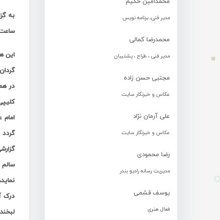
محمدامین حکیم
به گز
مدیر فنی، برنامه نویس
ساعت 19 در سالن کانون پرورش فکری کودکان و نوجوان بندرعباس
محمدرضا کمالی
این ه
مدیر فنی ، طراح ، پشتیبان
گردان
مجتبی حسن زاده
در هم
عکاس و خبرنگار سایت
کلیپی
علی آرمان نژاد
امام 
گردد 
عکاس و خبرنگار سایت
گزارش
رضا محمودی
سالم 
مدیریت رسانه رادیو بندر
نماید،
یوسف قشمی
درک آ
فعال هنری
لبخندی