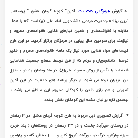
به گزارش
هرمزگانی دات نت
، آئین" کوچه گردان عاشق " پرمخاطب
ترین برنامه جمعیت مردمی دانشجویی امام علی (ع) است که با هدف
مقابله با فقراقتصادی و تامین نیازهای غذایی خانواده‌های محروم و
نیازمند برای سومین سال پیاپی در هرمزگان برگزار گردید،
در این طرح
کیسه‌های مواد غذایی مورد نیاز یک ماهه خانواده‌های محروم و فقیر
توسط دانشجویان و مردم که از قبل توسط اعضای جمعیت شناسایی
شده اند با تأسی از روش حضرت علی(ع)، در ماه رمضان به درب منازل
این عزیزان برده می شود، از دیگر برنامه های جمعیت در این آئین
آموزش و هم بازی شدن با کودکان محروم این مناطق می باشد تا
لبخندی تازه بر لبان تشنه این کودکان نقش ببندد.
*
گزارش تصویری ذیل مربوط به طرح کوچه گردان عاشق در 21 رمضان
در روستای خیرآباد جاسک و در 23 رمضان در روستاهای ( بند خرس،
سرزه چارکان، درگمدو، نورآباد، کروچ کلن و … ) بخش گاف و پارامون