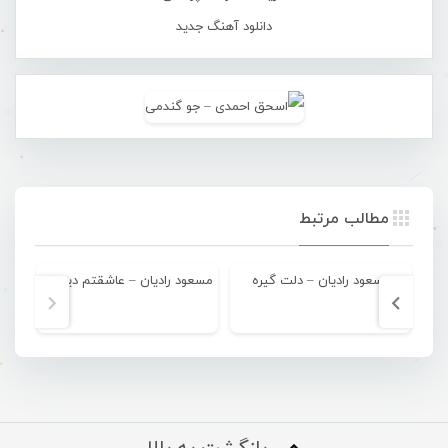
دانلود آهنگ جدید
مطالب مرتبط
مسعود رادیان – دلت گیره
مسعود رادیان – عاشقتم دیوونه وار
م