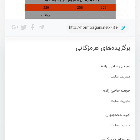
مسعود رادیان – عروس ناز و خوشگلوم
320
256
128
…
…
دریافت
http://hormozgani.net/2164
برگزیده‌های هرمزگانی
مجتبی حاجی زاده
مدیریت سایت
حجت حاجی زاده
مدیریت سایت
امید محمودیان
مدیریت سایت
محمدامین حکیم