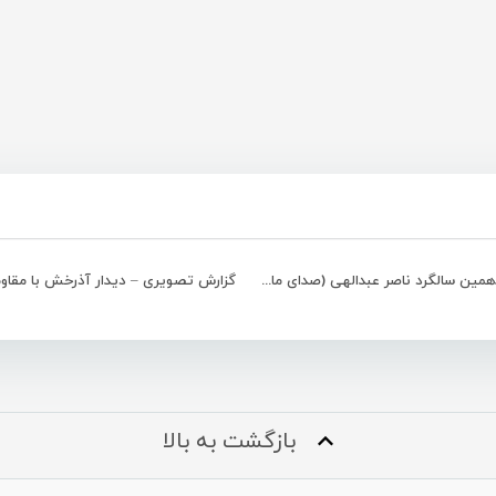
آئین هفدهمین سالگرد ناصر عبدالهی (صدای ماندگار جنوب)
بازگشت به بالا