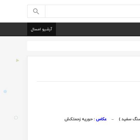
آرشیو امسال
نگ، سنگ سفید ) –
عکاس
: حوریه زحمتکش