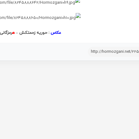
عکاس
: حوریه زحمتکش –
ه
رمزگانی
http://hormozgani.net/22