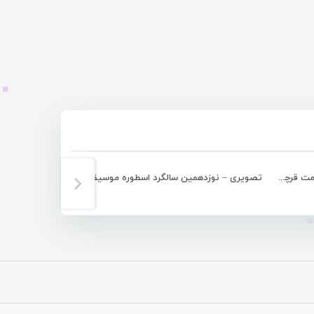
گزارش تصویری – دیدار آذرخش با مقاومت قرچک
تصویری – نوزدهمین سالگرد اسطوره موسیقی جنوب “ناصریا”
“مکان عمومى”