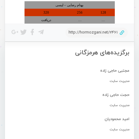
بهنام رضایی – لیسی
320
256
128
…
…
دریافت
http://hormozgani.net/2461
برگزیده‌های هرمزگانی
مجتبی حاجی زاده
مدیریت سایت
حجت حاجی زاده
مدیریت سایت
امید محمودیان
مدیریت سایت