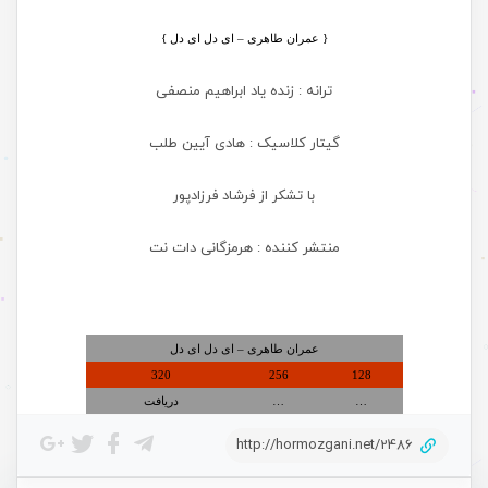
{ عمران طاهری – ای دل ای دل
}
ترانه : زنده یاد ابراهیم منصفی
گیتار کلاسیک : هادی آیین طلب
با تشکر از فرشاد فرزادپور
منتشر کننده : هرمزگانی دات نت
.
عمران طاهری – ای دل ای دل
320
256
128
…
…
دریافت
http://hormozgani.net/2486