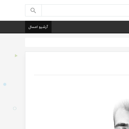
آرشیو امسال