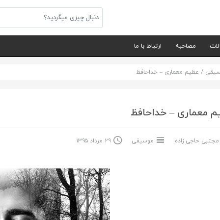
لات
مصاحبه
ارتباط با ما
سیقی
/
عظیم معماری – خداحافظ
م معماری – خداحافظ
جتبی حاجی زاده
موسیقی
۲۹ مرداد ۱۳۹۵