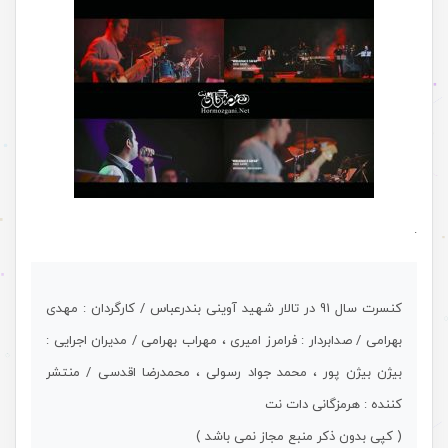
.
کنسرت سال 91 در تالار شهید آوینی بندرعباس / کارگردان : مهدی
بهرامی / صدابردار : فرامرز امیری ، مهراب بهرامی / مدیران اجرایی :
بیژن بیژن پور ، محمد جواد رسولی ، محمدرضا اقدسی / منتشر
کننده : هرمزگانی دات نت
( کپی بدون ذکر منبع مجاز نمی باشد )