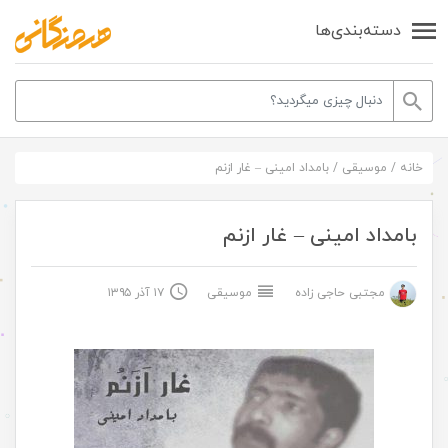
دسته‌بندی‌ها
خانه
/
موسیقی
/
بامداد امینی – غار ازنم
بامداد امینی – غار ازنم
مجتبی حاجی زاده
موسیقی
۱۷ آذر ۱۳۹۵