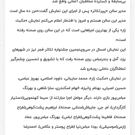
بی‌سابقه و گسترده مخاطبان آلمانی واقع شد.
مدیر سالن «پپرتئاتر» پس از اجرای این نمایش گفت:«من ده سال است
مدیر این سالن هستم و امروز با افتخار اعلام می‌کنم نمایش «مکبث
زار» یکی از بهترین اجراهایی است که در این سالن روی صحنه رفته
است».
این نمایش امسال در سی‌وپنجمین جشنواره تئاتر فجر نیز در شهرهای
یزد، آمل و بندرعباس روی صحنه رفت که با تشویق و تحسین چشم‌گیر
تماشاگران داخلی روبه‌رو شد.
در نمایش «مکبث زار»، محمد سایبانی، داوود اسلامی، بهروز عباسی،
حسین اصیلی، بهنام پانیزه، الهام اسکندری، سارا شاهی و بهرنگ
عباس‌پور بازی دارند. دیگر عوامل اجرا عبارتند از: سیما کهنمویی(دستیار
کارگردان)، ام. جی. جایباش(منشی صحنه)، ابراهیم پشت‌کوهی(طراح
صحنه)، فاطیما پشت‌کوهی(طراح لباس)، بهرنگ عباس‌پور، عماد
زارعی(موسیقی)، بودا عباس‌نیا (طراح پوستر و عکاس)، احمدرضا