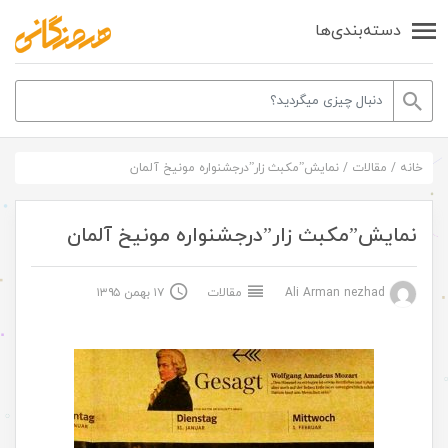
دسته‌بندی‌ها
خانه
/
مقالات
/
نمایش”مکبث زار”درجشنواره مونیخ آلمان
نمایش”مکبث زار”درجشنواره مونیخ آلمان
Ali Arman nezhad
مقالات
۱۷ بهمن ۱۳۹۵