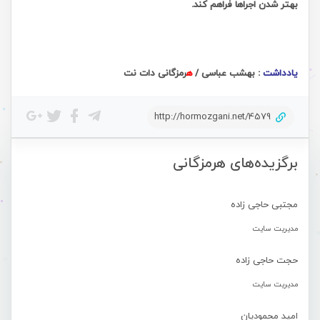
بهتر شدن اجراها فراهم کند.
یادداشت
: بهشب عباسی /
ه
رمزگانی دات نت
http://hormozgani.net/4579
برگزیده‌های هرمزگانی
مجتبی حاجی زاده
مدیریت سایت
حجت حاجی زاده
مدیریت سایت
امید محمودیان