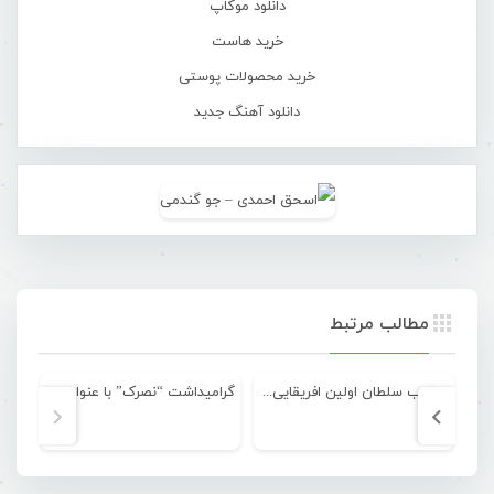
دانلود موکاپ
خرید هاست
خرید محصولات پوستی
دانلود آهنگ جدید
مطالب مرتبط
یعقوب سلطان اولین افریقایی تباری که حاکم بندرعباس گردید
گرامیداشت “نصرک” با عنوان در محله خاموشان