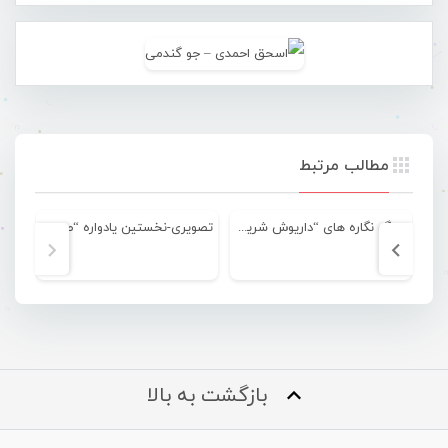
مطالب مرتبط
سنگ نگاره های “داریوش شریفی”
تصویری-نخستین یادواره “صالح سنگبر”
بازگشت به بالا