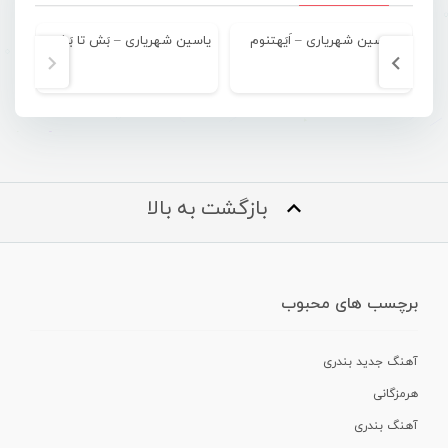
یاسین شهریاری – اَیَهتنوم
یاسین شهریاری – بَش تا بَشوم
بازگشت به بالا
برچسب های محبوب
آهنگ جدید بندری
هرمزگانی
آهنگ بندری