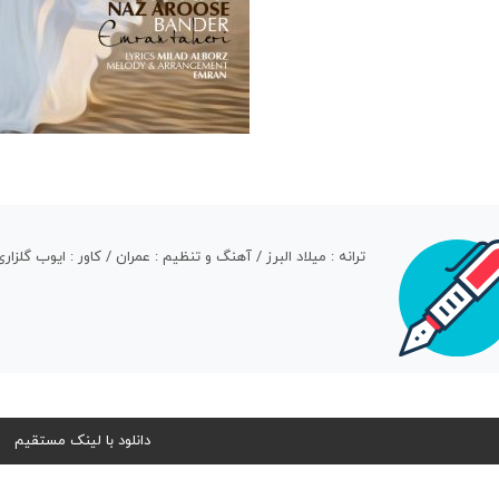
ترانه : میلاد البرز / آهنگ و تنظیم : عمران / کاور : ایوب گ
دانلود با لینک مستقیم