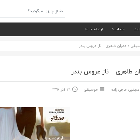
لات
مصاحبه
ارتباط با ما
سیقی
/
عمران طاهری – ناز عروس بندر
ن طاهری – ناز عروس بندر
جتبی حاجی زاده
موسیقی
۲۹ آذر ۱۳۹۶