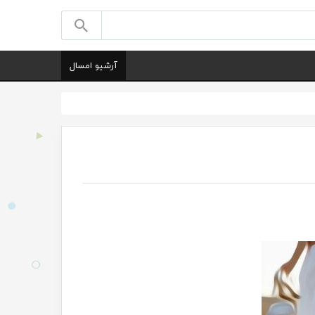
آرشیو امسال