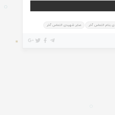
ی بنام التماس آخر
صابر شهیدی التماس آخر