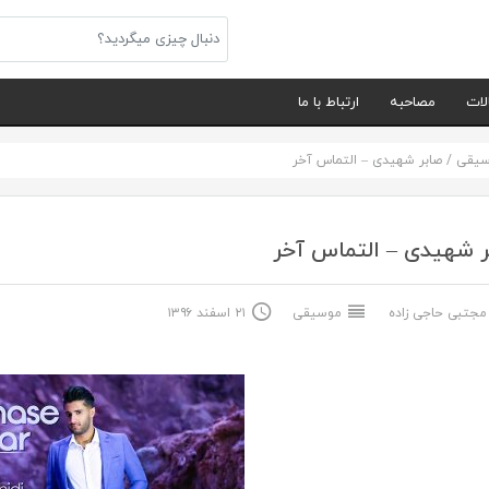
لات
مصاحبه
ارتباط با ما
سیقی
/
صابر شهیدی – التماس آخر
 شهیدی – التماس آخر
جتبی حاجی زاده
موسیقی
۲۱ اسفند ۱۳۹۶