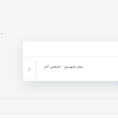
صابر شهیدی – التماس آخر
صابر ش