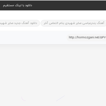
دانلود با لینک مستقیم
آهنگ بندرعباسی صابر شهیدی بنام التماس آخر
دانلود آهنگ جدید صابر شهید
http://hormozgani.net/54