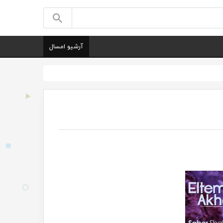
آرشیو امسال