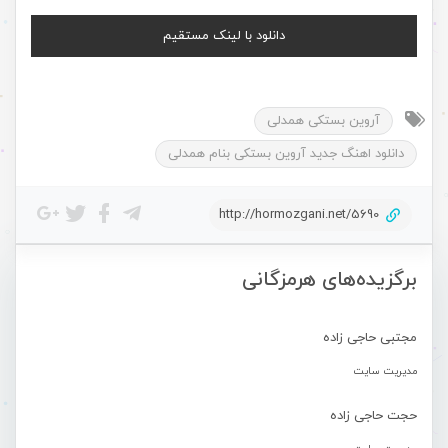
دانلود با لینک مستقیم
آروین بستکی همدلی
دانلود اهنگ جدید آروین بستکی بنام همدلی
http://hormozgani.net/5690
برگزیده‌های هرمزگانی
مجتبی حاجی زاده
مدیریت سایت
حجت حاجی زاده