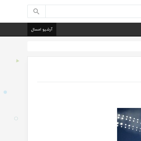
آرشیو امسال