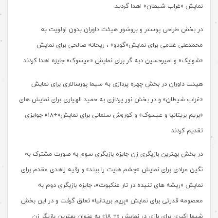
نمایش «غراب شیطان» اهدا گردید.
در بخش طراحی پوستر و بروشور هیئت داوران بدون اولویت به
محمدعلی غلامی برای نمایش«گودو» ، ریحانه صالحی برای نمایش
«شوایک» و امیرحسین دبه گر برای نمایش «عیسوک» جایزه اهدا کردند
هیئت داوران در بخش چهره پردازی به سیما پورسالاری برای نمایش
«غراب شیطان» و در بخش نور پردازی به حمید الهیاری برای نمایش های
«بریم بریتانیا و عیسوک» و کوروش سلمانی برای نمایش«+۱۸» جوایزی
تقدیم کردند
در بخش بهترین بازیگری زن جایزه بازیگری سوم به صورت مشترک به
نگین مرادی برای نمایش «چشم هایت را ببند» و رقیه زاهدی مقدم برای
نمایش «ریشه های تنیده در تار عنکبوت»، جایزه بازیگری دوم به
معصومه قدرتی برای نمایش «بِرِیم بریتانیا» تعلق گرفت و در این بخش
شیما اکبری برای بازی در نمایش «+ ۱۸» به عنوان بهترین بازیگر زن