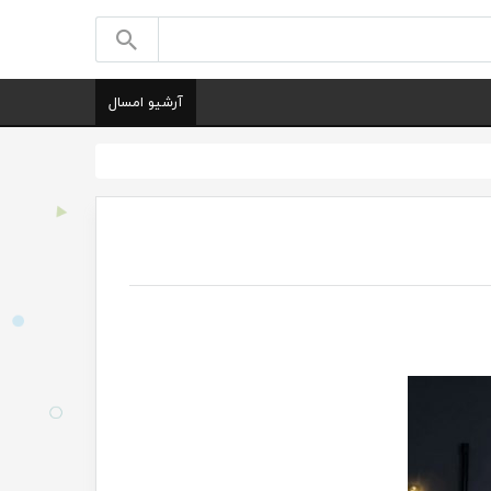
آرشیو امسال