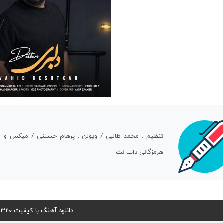
هرمزگانی دات نت
دانلود آهنگ با کیفیت 320