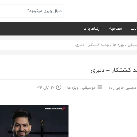
لات
مصاحبه
ارتباط با ما
سیقی
/
ویژه ها
/
وحید کشتکار – دلبری
 کشتکار – دلبری
جتبی حاجی زاده
موسیقی
،
ویژه ها
۱۷ آبان ۱۳۹۹