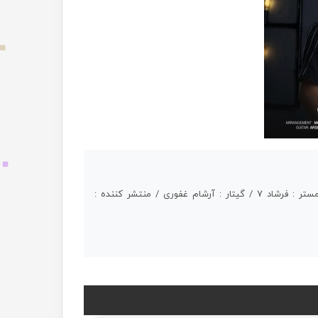
تنظیم : محمد طالبی / ویولن : پرهام حسینی / میکس و مستر : فرشاد 7 / گیتار : آرشام غفوری / منتشر کننده :