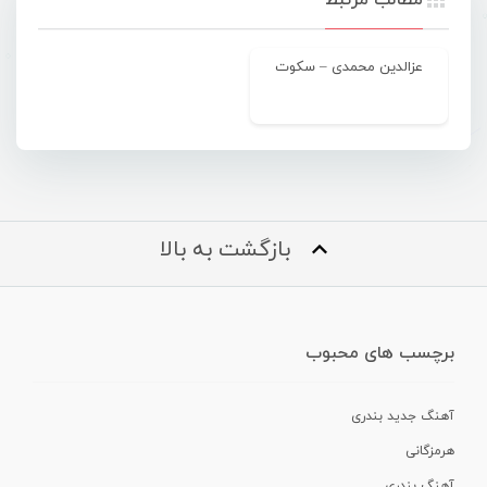
عزالدین محمدی – سکوت
بازگشت به بالا
برچسب های محبوب
آهنگ جدید بندری
هرمزگانی
آهنگ بندری