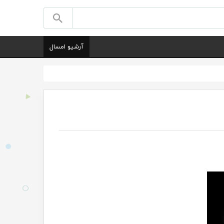
آرشیو امسال