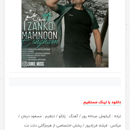
دانلود با لینک مستقیم
ترانه : کیانوش عبداله پور / آهنگ : زانکو / تنظیم : مسعود درمان /
میکس : فرشاد فرزادپور / پخش اختصاصی از هرمزگانی دات نت