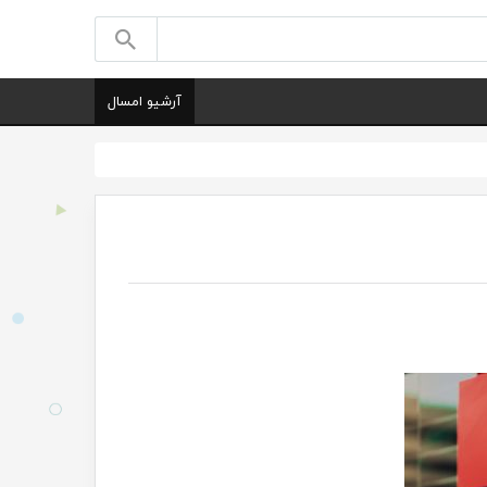
آرشیو امسال