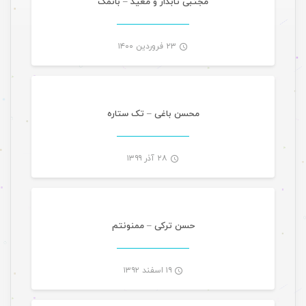
مجتبی تابدار و معید – بانمک
۲۳ فروردین ۱۴۰۰
موسیقی ویژه ها
-
محسن باغی – تک ستاره
۲۸ آذر ۱۳۹۹
تازه های هرمزگانی
-
حسن ترکی – ممنونتم
۱۹ اسفند ۱۳۹۲
گالری تصاویر