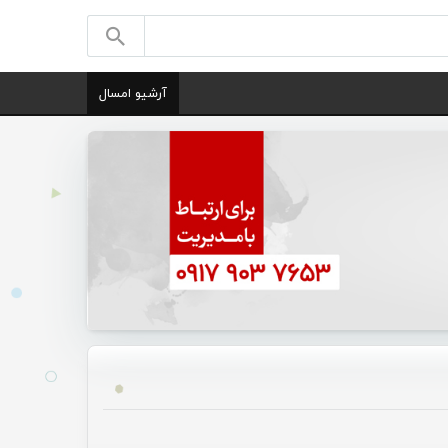
آرشیو امسال